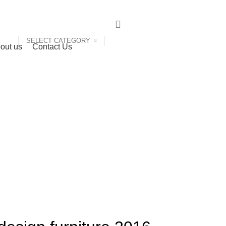
SELECT CATEGORY
out us
Contact Us
Blog
HOME
FURNITURE
FURNITURE