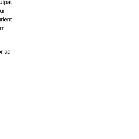
utpat
ui
rient
um
or ad