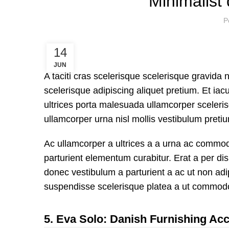
Minimalist 
P
14
JUN
A taciti cras scelerisque scelerisque gravida 
scelerisque adipiscing aliquet pretium. Et iac
ultrices porta malesuada ullamcorper sceleris
ullamcorper urna nisl mollis vestibulum pre
Ac ullamcorper a ultrices a a urna ac commod
parturient elementum curabitur. Erat a per dis
donec vestibulum a parturient a ac ut non adi
suspendisse scelerisque platea a ut commodo
5.
Eva Solo: Danish Furnishing Ac