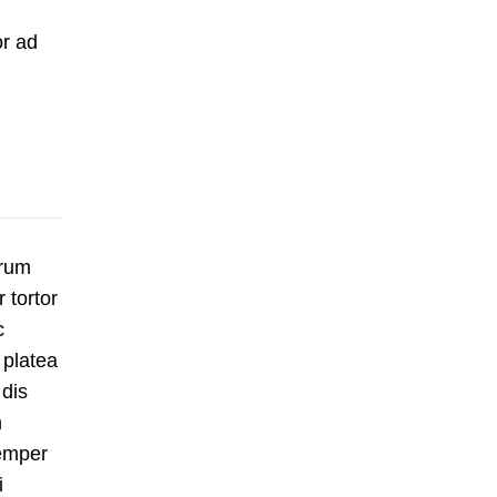
or ad
trum
r tortor
c
 platea
 dis
m
Semper
i