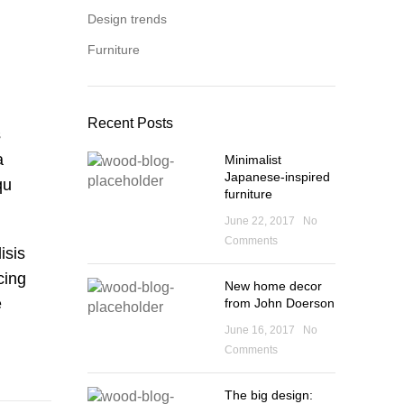
Design trends
Furniture
Recent Posts
s
a
Minimalist
Japanese-inspired
qu
furniture
June 22, 2017
No
Comments
isis
cing
New home decor
e
from John Doerson
June 16, 2017
No
Comments
The big design: