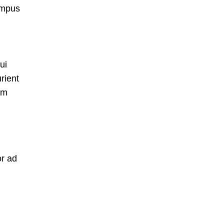
empus
ui
rient
um
or ad