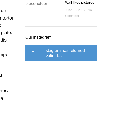
Wall likes pictures
trum
June 16, 2017
No
Comments
r tortor
c
 platea
Our Instagram
 dis
m
Instagram has returned
Semper
invalid data.
a
 nec
 a