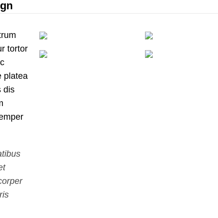
ign
utrum
r tortor
ec
 platea
 dis
m
 Semper
atibus
et
corper
ris