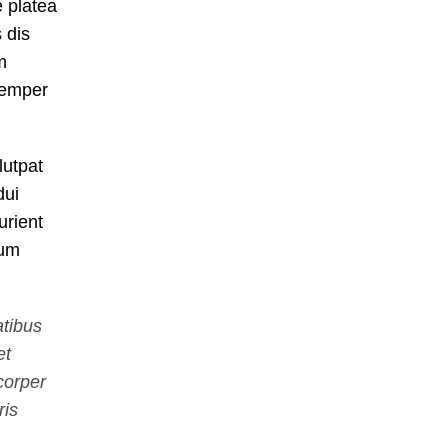
 platea
 dis
m
 Semper
utpat
dui
urient
tum
atibus
et
corper
ris