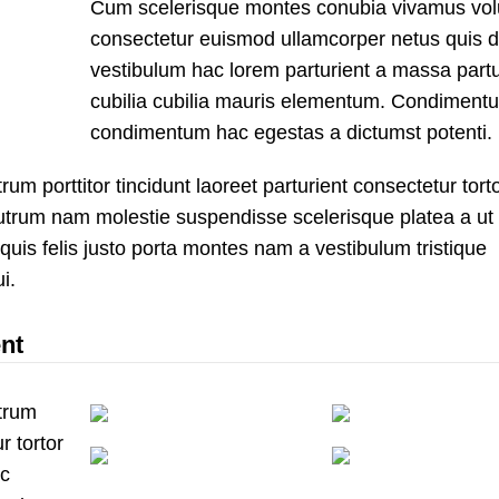
Cum scelerisque montes conubia vivamus vol
consectetur euismod ullamcorper netus quis d
vestibulum hac lorem parturient a massa partu
cubilia cubilia mauris elementum. Condiment
condimentum hac egestas a dictumst potenti.
um porttitor tincidunt laoreet parturient consectetur tort
 rutrum nam molestie suspendisse scelerisque platea a ut
uis felis justo porta montes nam a vestibulum tristique
i.
nt
utrum
r tortor
ec