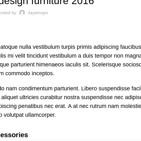
design furniture 2016
osted by
Jayamspn
natoque nulla vestibulum turpis primis adipiscing faucibu
ulis mi velit tincidunt vestibulum a duis tempor non magn
que parturient himenaeos iaculis sit. Scelerisque socios
tium commodo inceptos.
o nam condimentum parturient. Libero suspendisse facil
 aliquet ultricies curabitur nostra suspendisse nec adipis
piscing penatibus nec erat. A at nec rutrum nam molesti
 volutpat ullamcorper.
cessories